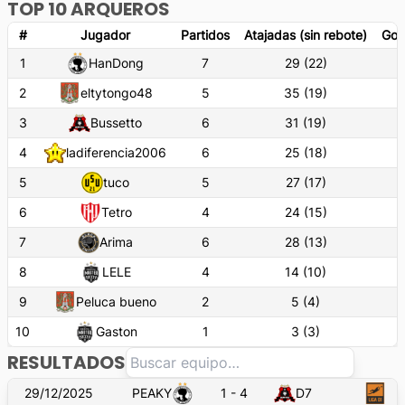
TOP 10 ARQUEROS
#
Jugador
Partidos
Atajadas (sin rebote)
Gol
1
HanDong
7
29
(
22
)
2
eltytongo48
5
35
(
19
)
3
Bussetto
6
31
(
19
)
4
ladiferencia2006
6
25
(
18
)
5
tuco
5
27
(
17
)
6
Tetro
4
24
(
15
)
7
Arima
6
28
(
13
)
8
LELE
4
14
(
10
)
9
Peluca bueno
2
5
(
4
)
10
Gaston
1
3
(
3
)
RESULTADOS
29/12/2025
PEAKY
1
-
4
D7