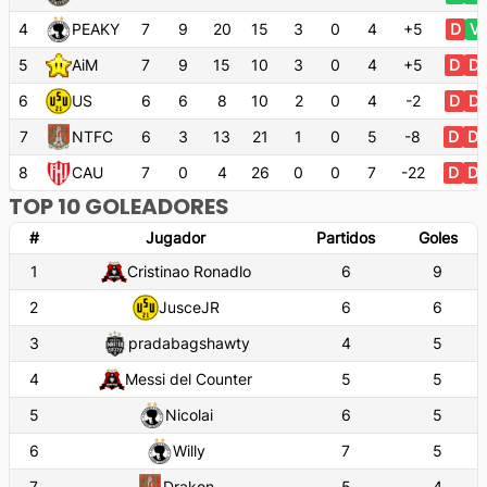
4
PEAKY
7
9
20
15
3
0
4
+5
D
V
5
AiM
7
9
15
10
3
0
4
+5
D
D
6
US
6
6
8
10
2
0
4
-2
D
D
7
NTFC
6
3
13
21
1
0
5
-8
D
D
8
CAU
7
0
4
26
0
0
7
-22
D
D
TOP 10 GOLEADORES
#
Jugador
Partidos
Goles
1
Cristinao Ronadlo
6
9
2
JusceJR
6
6
3
pradabagshawty
4
5
4
Messi del Counter
5
5
5
Nicolai
6
5
6
Willy
7
5
7
Drakon
5
4