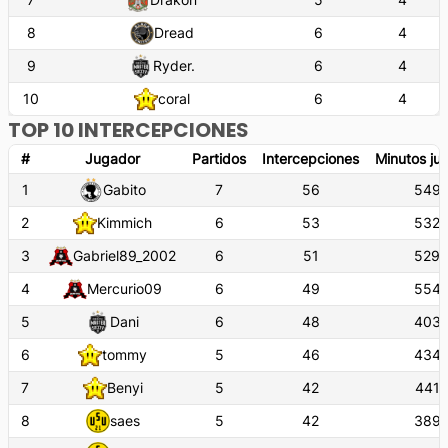
8
Dread
6
4
9
Ryder.
6
4
10
coral
6
4
TOP 10 INTERCEPCIONES
#
Jugador
Partidos
Intercepciones
Minutos ju
1
Gabito
7
56
549'
2
Kimmich
6
53
532'
3
Gabriel89_2002
6
51
529'
4
Mercurio09
6
49
554'
5
Dani
6
48
403'
6
tommy
5
46
434'
7
Benyi
5
42
441'
8
saes
5
42
389'