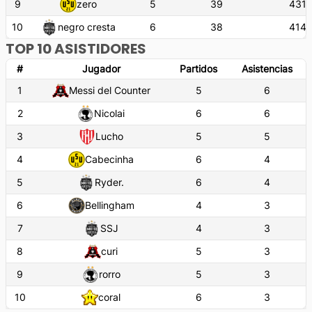
9
zero
5
39
431'
10
negro cresta
6
38
414'
TOP 10 ASISTIDORES
#
Jugador
Partidos
Asistencias
1
Messi del Counter
5
6
2
Nicolai
6
6
3
Lucho
5
5
4
Cabecinha
6
4
5
Ryder.
6
4
6
Bellingham
4
3
7
SSJ
4
3
8
curi
5
3
9
rorro
5
3
10
coral
6
3