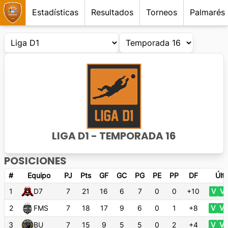
Estadísticas
Resultados
Torneos
Palmarés
LIGA D1
- TEMPORADA
16
POSICIONES
#
Equipo
PJ
Pts
GF
GC
PG
PE
PP
DF
Últ
1
D7
7
21
16
6
7
0
0
+10
V
V
2
FMS
7
18
17
9
6
0
1
+8
V
V
3
BU
7
15
9
5
5
0
2
+4
V
V