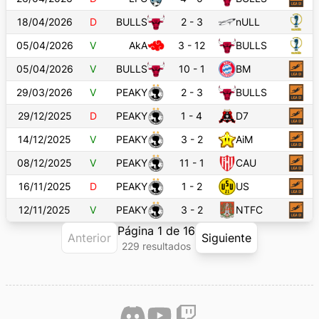
18/04/2026
D
BULLS
2
-
3
nULL
05/04/2026
V
AkA
3
-
12
BULLS
05/04/2026
V
BULLS
10
-
1
BM
29/03/2026
V
PEAKY
2
-
3
BULLS
29/12/2025
D
PEAKY
1
-
4
D7
14/12/2025
V
PEAKY
3
-
2
AiM
08/12/2025
V
PEAKY
11
-
1
CAU
16/11/2025
D
PEAKY
1
-
2
US
12/11/2025
V
PEAKY
3
-
2
NTFC
Página
1
de
16
Anterior
Siguiente
229
resultado
s