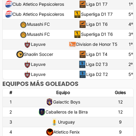
Club Atletico Pepsicoleros
Liga D1 T7
1
º
Club Atletico Pepsicoleros
Superliga D1 T7
5
º
Musashi FC
Liga D1 T6
4
º
Musashi FC
Superliga D1 T6
3
º
Layuve
Division de Honor T5
1
º
Shaolin Soccer
Liga D1 T4
5
º
Layuve
Liga D2 T3
2
º
Layuve
Liga D2 T2
5
º
EQUIPOS MÁS GOLEADOS
#
Equipo
Goles
1
Galactic Boys
12
2
Caballeros de la Birra
12
3
Uruguay
9
4
Atletico Fenix
9