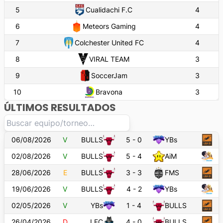
5
Cualidachi F.C
4
6
Meteors Gaming
4
7
Colchester United FC
4
8
VIRAL TEAM
3
9
SoccerJam
3
10
Bravona
3
ÚLTIMOS RESULTADOS
06/08/2026
V
BULLS
5
-
0
YBs
02/08/2026
V
BULLS
5
-
4
AiM
28/06/2026
E
BULLS
3
-
3
FMS
19/06/2026
V
BULLS
4
-
2
YBs
02/05/2026
V
YBs
1
-
4
BULLS
26/04/2026
D
LFC
4
-
0
BULLS