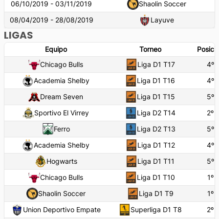
06/10/2019 - 03/11/2019
Shaolin Soccer
08/04/2019 - 28/08/2019
Layuve
LIGAS
Equipo
Torneo
Posici
Chicago Bulls
Liga D1 T17
4
º
Academia Shelby
Liga D1 T16
4
º
Dream Seven
Liga D1 T15
5
º
Sportivo El Virrey
Liga D2 T14
2
º
Ferro
Liga D2 T13
5
º
Academia Shelby
Liga D1 T12
4
º
Hogwarts
Liga D1 T11
5
º
Chicago Bulls
Liga D1 T10
1
º
Shaolin Soccer
Liga D1 T9
1
º
Union Deportivo Empate
Superliga D1 T8
2
º