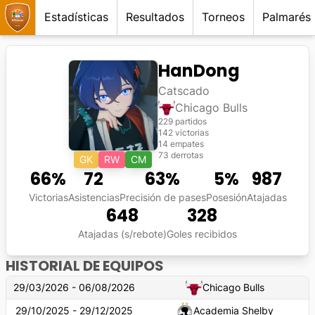
Estadísticas
Resultados
Torneos
Palmarés
HanDong
Catscado
Chicago Bulls
229 partidos
142 victorias
14 empates
73 derrotas
GK
RW
CM
66
%
72
63
%
5
%
987
Victorias
Asistencias
Precisión de pases
Posesión
Atajadas
648
328
Atajadas (s/rebote)
Goles recibidos
HISTORIAL DE EQUIPOS
29/03/2026 - 06/08/2026
Chicago Bulls
29/10/2025 - 29/12/2025
Academia Shelby