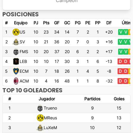
Campeón
POSICIONES
#
Equipo
PJ
Pts
GF
GC
PG
PE
PP
DF
Últim
1
US
10
23
34
14
7
2
1
+20
V
V
E
2
SV
10
21
36
20
7
0
3
+16
V
V
V
3
FMS
10
20
37
20
6
2
2
+17
V
V
E
4
LEB
10
10
17
30
3
1
6
-13
D
D
D
5
ECM
10
7
18
26
1
4
5
-8
D
D
E
6
ACM
10
4
16
48
1
1
8
-32
D
D
E
TOP 10 GOLEADORES
#
Jugador
Partidos
Goles
1
Trueno
9
15
2
MReus
9
13
3
LuXeM
10
12