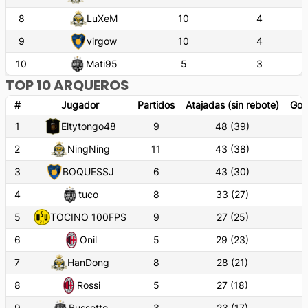
8
LuXeM
10
4
9
virgow
10
4
10
Mati95
5
3
TOP 10 ARQUEROS
#
Jugador
Partidos
Atajadas (sin rebote)
Gol
1
Eltytongo48
9
48
(
39
)
2
NingNing
11
43
(
38
)
3
BOQUESSJ
6
43
(
30
)
4
tuco
8
33
(
27
)
5
TOCINO 100FPS
9
27
(
25
)
6
Onil
5
29
(
23
)
7
HanDong
8
28
(
21
)
8
Rossi
5
27
(
18
)
9
Bussetto
3
23
(
17
)