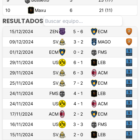
10
Maxu
6
21
(
11
)
RESULTADOS
15/12/2024
ZEN
5
-
6
ECM
09/12/2024
SV
3
-
2
MAGO
01/12/2024
ECM
0
-
2
FMS
29/11/2024
US
6
-
1
LEB
29/11/2024
SV
6
-
3
ACM
25/11/2024
SV
7
-
2
ECM
24/11/2024
FMS
4
-
1
LEB
24/11/2024
US
4
-
1
ACM
17/11/2024
ACM
2
-
2
ECM
16/11/2024
US
3
-
3
FMS
15/11/2024
SV
2
-
0
LEB