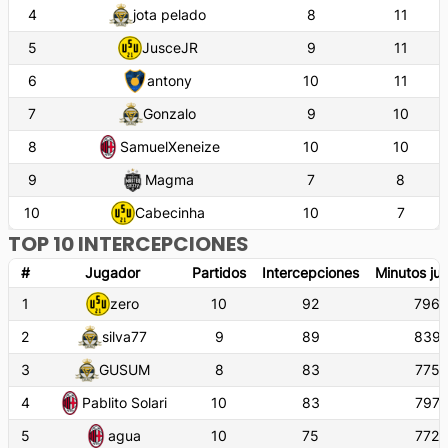
4
jota pelado
8
11
5
JusceJR
9
11
6
antony
10
11
7
Gonzalo
9
10
8
SamuelXeneize
10
10
9
Magma
7
8
10
Cabecinha
10
7
TOP 10 INTERCEPCIONES
#
Jugador
Partidos
Intercepciones
Minutos ju
1
zero
10
92
796'
2
silva77
9
89
839'
3
GUSUM
8
83
775'
4
Pablito Solari
10
83
797'
5
agua
10
75
772'