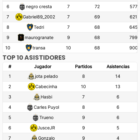
6
negro cresta
7
72
577'
7
Gabriel89_2002
7
69
621'
8
Tedri
7
68
645'
9
maurogranate
9
68
799'
10
transa
10
68
900'
TOP 10 ASISTIDORES
#
Jugador
Partidos
Asistencias
1
jota pelado
8
14
2
Cabecinha
10
13
3
Hasbi
7
6
4
Carles Puyol
8
6
5
Trueno
9
6
6
JusceJR
9
5
7
Gonzalo
9
4