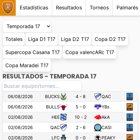
Estadísticas
Resultados
Torneos
Palmarés
Totales
Liga D1 T17
Liga D2 T17
Copa D2 T17
Supercopa Casana T17
Copa valencARc T17
Copa Maradei T17
RESULTADOS -
TEMPORADA 17
06/08/2026
BUCKS
4
-
8
QAC
06/08/2026
BULLS
5
-
0
YBs
02/08/2026
HEE
10
-
2
AkA
02/08/2026
QAC
2
-
6
CASI
02/08/2026
LFC
0
-
0
PEAKY