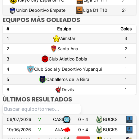
Union Deportivo Empate
Liga D1 T10
2
º
EQUIPOS MÁS GOLEADOS
#
Equipo
Goles
1
Aimstar
3
2
Santa Ana
2
3
Club Atletico Bobis
1
4
Club Social y Deportivo Yupanqui
1
5
Caballeros de la Birra
1
6
Devils
1
ÚLTIMOS RESULTADOS
06/07/2026
V
CASI
0
-
4
BUCKS
19/06/2026
V
AkA
0
-
4
BUCKS