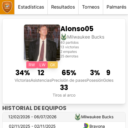
Estadísticas
Resultados
Torneos
Palmarés
Alonso05
Milwaukee Bucks
40 partidos
13 victorias
2 empates
25 derrotas
RW
LW
GK
34
%
12
65
%
3
%
9
Victorias
Asistencias
Precisión de pases
Posesión
Goles
33
Tiros al arco
HISTORIAL DE EQUIPOS
12/02/2026 - 06/07/2026
Milwaukee Bucks
02/11/2025 - 02/11/2025
Bravona