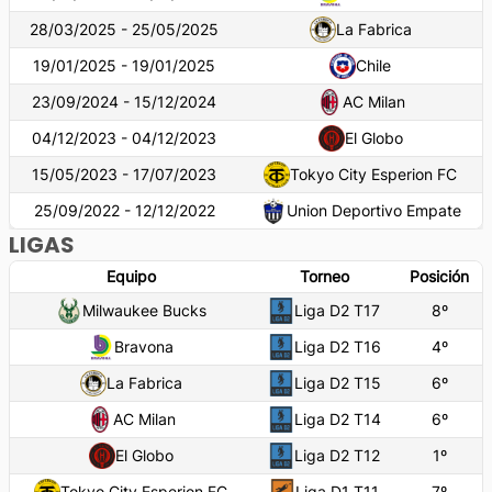
28/03/2025 - 25/05/2025
La Fabrica
19/01/2025 - 19/01/2025
Chile
23/09/2024 - 15/12/2024
AC Milan
04/12/2023 - 04/12/2023
El Globo
15/05/2023 - 17/07/2023
Tokyo City Esperion FC
25/09/2022 - 12/12/2022
Union Deportivo Empate
LIGAS
Equipo
Torneo
Posición
Milwaukee Bucks
Liga D2 T17
8
º
Bravona
Liga D2 T16
4
º
La Fabrica
Liga D2 T15
6
º
AC Milan
Liga D2 T14
6
º
El Globo
Liga D2 T12
1
º
Tokyo City Esperion FC
Liga D1 T11
7
º