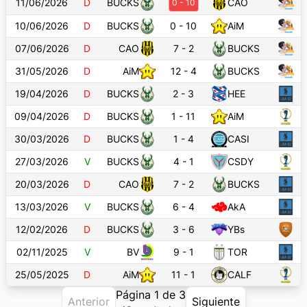
11/06/2026
D
BUCKS
CAO
0
-
10
10/06/2026
D
BUCKS
0
-
10
AiM
07/06/2026
D
CAO
7
-
2
BUCKS
31/05/2026
D
AiM
12
-
4
BUCKS
19/04/2026
D
BUCKS
2
-
3
HEE
09/04/2026
D
BUCKS
1
-
11
AiM
30/03/2026
D
BUCKS
1
-
4
CASI
27/03/2026
V
BUCKS
4
-
1
CSDY
20/03/2026
D
CAO
7
-
2
BUCKS
13/03/2026
V
BUCKS
6
-
4
AkA
12/02/2026
D
BUCKS
3
-
6
YBs
02/11/2025
V
BV
9
-
1
TOR
25/05/2025
D
AiM
11
-
1
CALF
Página
1
de
3
Anterior
Siguiente