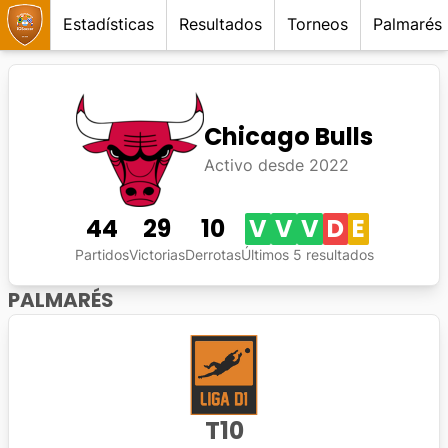
Estadísticas
Resultados
Torneos
Palmarés
Chicago Bulls
Activo desde
2022
44
29
10
V
V
V
D
E
Partidos
Victorias
Derrotas
Últimos 5 resultados
PALMARÉS
T
10