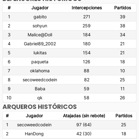
#
Jugador
Intercepciones
Partidos
1
gabito
271
39
2
sohyun
259
38
3
Malice@Doll
184
34
4
Gabriel89_2002
180
21
5
lukitas
154
21
6
paqueta
126
18
7
oklahoma
88
10
8
secoweedcodein
82
25
9
Baba
59
11
10
qk
58
26
ARQUEROS HISTÓRICOS
#
Jugador
Atajadas (sin rebote)
Partidos
1
secoweedcodein
97
(
64
)
25
2
HanDong
42
(
30
)
18