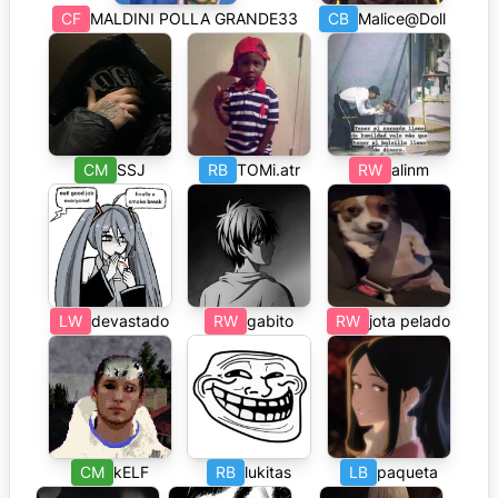
CF
MALDINI POLLA GRANDE33
CB
Malice@Doll
CM
SSJ
RB
TOMi.atr
RW
alinm
LW
devastado
RW
gabito
RW
jota pelado
CM
kELF
RB
lukitas
LB
paqueta