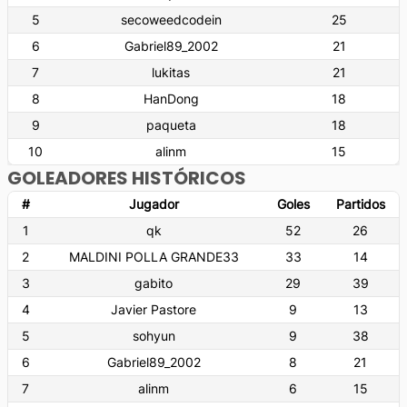
5
secoweedcodein
25
6
Gabriel89_2002
21
7
lukitas
21
8
HanDong
18
9
paqueta
18
10
alinm
15
GOLEADORES HISTÓRICOS
#
Jugador
Goles
Partidos
1
qk
52
26
2
MALDINI POLLA GRANDE33
33
14
3
gabito
29
39
4
Javier Pastore
9
13
5
sohyun
9
38
6
Gabriel89_2002
8
21
7
alinm
6
15