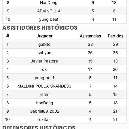
8
HanDong
6
18
9
ADVINCULA
5
6
10
yung beef
4
11
ASISTIDORES HISTÓRICOS
#
Jugador
Asistencias
Partidos
1
gabito
38
39
2
sohyun
26
38
3
Javier Pastore
15
13
4
qk
14
26
5
yung beef
8
11
6
MALDINI POLLA GRANDE33
7
14
7
alinm
5
15
8
HanDong
5
18
9
Gabriel89_2002
4
21
10
lukitas
4
21
DEFENSORES HISTÓRICOS