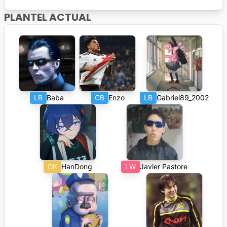
PLANTEL ACTUAL
LB
Baba
CB
Enzo
LB
Gabriel89_2002
GK
HanDong
LW
Javier Pastore