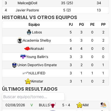
3
Malice@Doll
35
(
25
)
34
4
Javier Pastore
5
(
2
)
13
HISTORIAL VS OTROS EQUIPOS
Equipo
PJ
PG
PE
PP
Lobos
5
3
0
2
Academia Shelby
5
3
0
2
Akatsuki
4
4
0
0
Young Ballin's
3
3
0
0
Union Deportivo Empate
3
2
0
1
nULLIFIED
3
1
1
1
Aimstar
3
1
0
2
ÚLTIMOS RESULTADOS
02/08/2026
V
BULLS
5
-
4
AiM