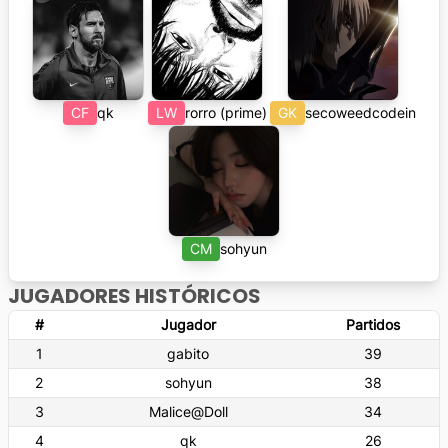
CF
qk
LW
rorro (prime)
GK
secoweedcodein
CM
sohyun
JUGADORES HISTÓRICOS
#
Jugador
Partidos
1
gabito
39
2
sohyun
38
3
Malice@Doll
34
4
qk
26