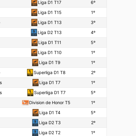
Liga D1 T17
6
º
Liga D1 T15
1
º
e
Liga D1 T13
3
º
Liga D2 T13
4
º
Liga D1 T11
5
º
Liga D1 T10
1
º
Liga D1 T9
1
º
e
Superliga D1 T8
2
º
s
Liga D1 T7
1
º
s
Superliga D1 T7
5
º
Division de Honor T5
1
º
Liga D1 T4
5
º
Liga D2 T3
2
º
Liga D2 T2
1
º