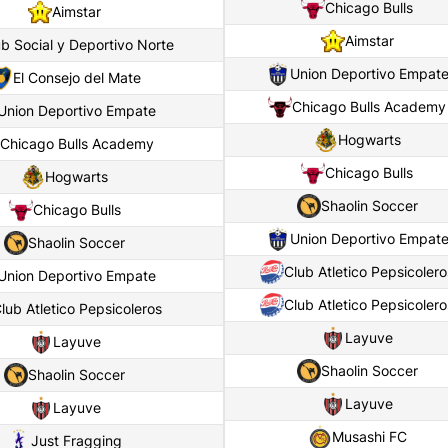
Chicago Bulls
Aimstar
Aimstar
b Social y Deportivo Norte
Union Deportivo Empat
El Consejo del Mate
Chicago Bulls Academy
Union Deportivo Empate
Hogwarts
Chicago Bulls Academy
Chicago Bulls
Hogwarts
Shaolin Soccer
Chicago Bulls
Union Deportivo Empat
Shaolin Soccer
Club Atletico Pepsicolero
Union Deportivo Empate
Club Atletico Pepsicolero
lub Atletico Pepsicoleros
Layuve
Layuve
Shaolin Soccer
Shaolin Soccer
Layuve
Layuve
Musashi FC
Just Fragging