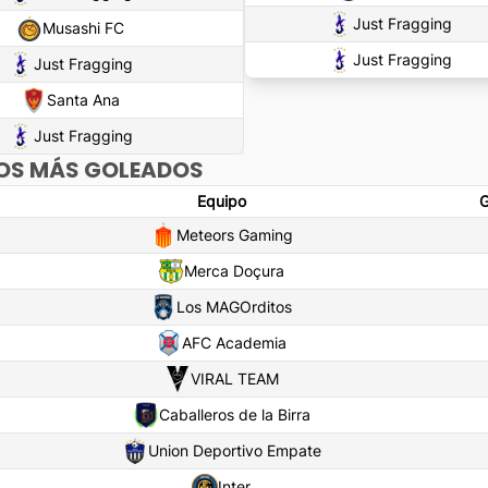
Just Fragging
Musashi FC
Just Fragging
Just Fragging
Santa Ana
Just Fragging
OS MÁS GOLEADOS
Equipo
G
Meteors Gaming
Merca Doçura
Los MAGOrditos
AFC Academia
VIRAL TEAM
Caballeros de la Birra
Union Deportivo Empate
Inter