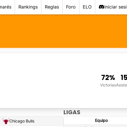
marés
Rankings
Reglas
Foro
ELO
Iniciar ses
72
%
1
Victorias
Asist
LIGAS
Equipo
Chicago Bulls