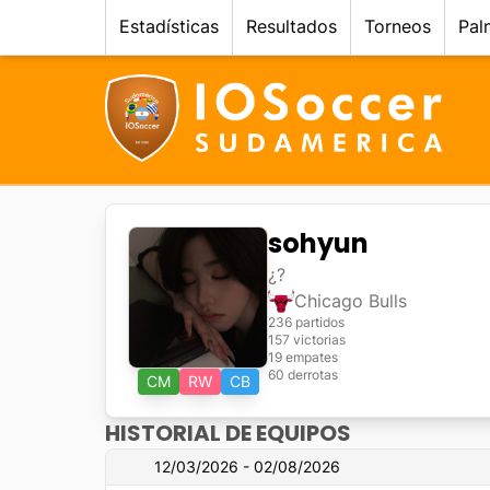
Estadísticas
Resultados
Torneos
Pal
sohyun
¿?
Chicago Bulls
236 partidos
157 victorias
19 empates
60 derrotas
CM
RW
CB
HISTORIAL DE EQUIPOS
12/03/2026 - 02/08/2026