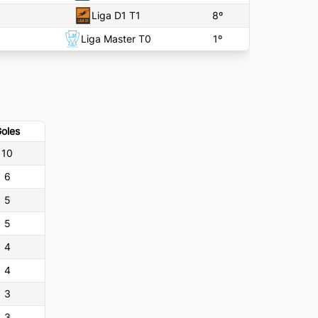
Liga D1 T1
8
º
Liga Master T0
1
º
oles
10
6
5
5
4
4
3
3