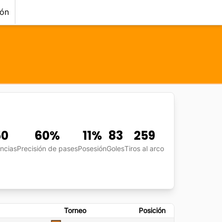
ión
50
60
%
11
%
83
259
encias
Precisión de pases
Posesión
Goles
Tiros al arco
Torneo
Posición