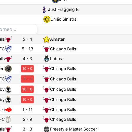
Just Fragging B
União Sinistra
lls
5
-
4
Aimstar
 FC
5
-
13
Chicago Bulls
lls
4
-
3
Lobos
ted
Chicago Bulls
10
-
0
 FC
Chicago Bulls
-1
-
-1
lby
Chicago Bulls
10
-
0
lby
Chicago Bulls
10
-
0
uki
1
-
11
Chicago Bulls
 FC
2
-
9
Chicago Bulls
lls
3
-
3
Freestyle Master Soccer