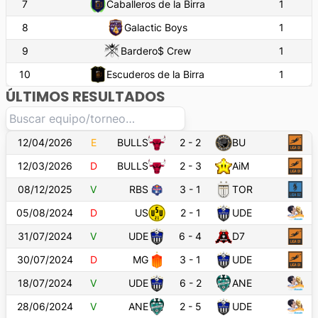
7
Caballeros de la Birra
1
8
Galactic Boys
1
9
Bardero$ Crew
1
10
Escuderos de la Birra
1
ÚLTIMOS RESULTADOS
12/04/2026
E
BULLS
2
-
2
BU
12/03/2026
D
BULLS
2
-
3
AiM
08/12/2025
V
RBS
3
-
1
TOR
05/08/2024
D
US
2
-
1
UDE
31/07/2024
V
UDE
6
-
4
D7
30/07/2024
D
MG
3
-
1
UDE
18/07/2024
V
UDE
6
-
2
ANE
28/06/2024
V
ANE
2
-
5
UDE