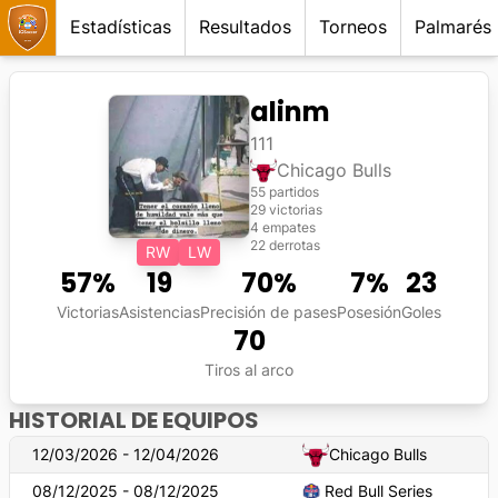
Estadísticas
Resultados
Torneos
Palmarés
alinm
111
Chicago Bulls
55 partidos
29 victorias
4 empates
22 derrotas
RW
LW
57
%
19
70
%
7
%
23
Victorias
Asistencias
Precisión de pases
Posesión
Goles
70
Tiros al arco
HISTORIAL DE EQUIPOS
12/03/2026 - 12/04/2026
Chicago Bulls
08/12/2025 - 08/12/2025
Red Bull Series