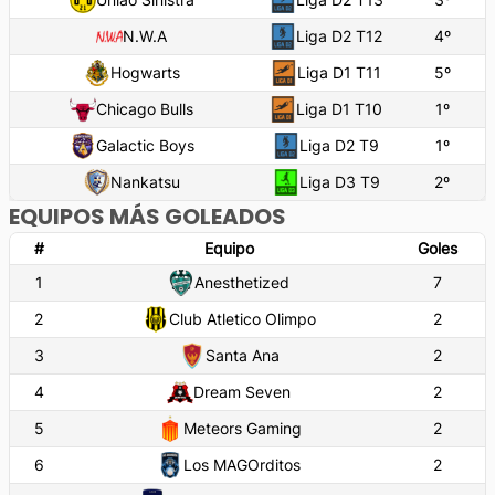
N.W.A
Liga D2 T12
4
º
Hogwarts
Liga D1 T11
5
º
Chicago Bulls
Liga D1 T10
1
º
Galactic Boys
Liga D2 T9
1
º
Nankatsu
Liga D3 T9
2
º
EQUIPOS MÁS GOLEADOS
#
Equipo
Goles
1
Anesthetized
7
2
Club Atletico Olimpo
2
3
Santa Ana
2
4
Dream Seven
2
5
Meteors Gaming
2
6
Los MAGOrditos
2