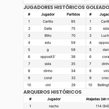
JUGADORES HISTÓRICOS
GOLEADO
#
Jugador
Partidos
#
Jugad
1
Carlito
95
1
Carli
2
Galla
75
2
sid
3
Blito
70
3
Luch
4
edu
59
4
opposi
5
g
58
5
dan
6
opposit3'
38
6
cora
7
sida
35
7
dinh
8
dinho
34
8
vini
9
coral
32
9
croc
10
vini
29
10
Bellin
ARQUEROS HISTÓRICOS
#
Jugador
Atajadas (sin 
1
nacho
114
(
84