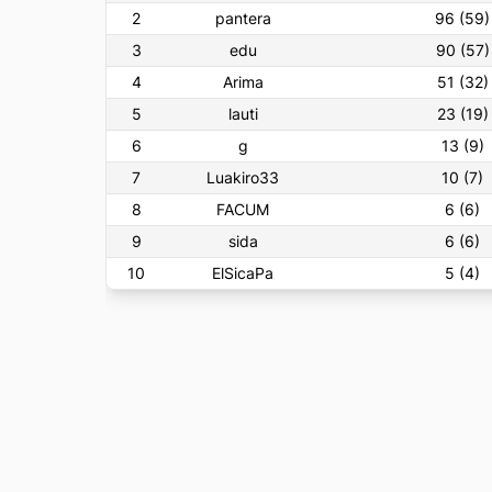
2
pantera
96
(
59
)
3
edu
90
(
57
)
4
Arima
51
(
32
)
5
lauti
23
(
19
)
6
g
13
(
9
)
7
Luakiro33
10
(
7
)
8
FACUM
6
(
6
)
9
sida
6
(
6
)
10
ElSicaPa
5
(
4
)