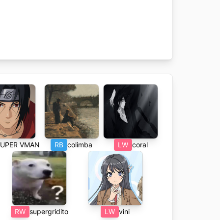
SUPER VMAN
RB
colimba
LW
coral
RW
supergridito
LW
vini