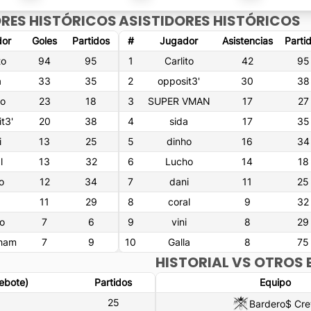
RES HISTÓRICOS
ASISTIDORES HISTÓRICOS
or
Goles
Partidos
#
Jugador
Asistencias
Parti
to
94
95
1
Carlito
42
95
a
33
35
2
opposit3'
30
38
o
23
18
3
SUPER VMAN
17
27
t3'
20
38
4
sida
17
35
i
13
25
5
dinho
16
34
l
13
32
6
Lucho
14
18
o
12
34
7
dani
11
25
11
29
8
coral
9
32
o
7
6
9
vini
8
29
gham
7
9
10
Galla
8
75
HISTORIAL VS OTROS 
rebote)
Partidos
Equipo
)
25
Bardero$ Cr