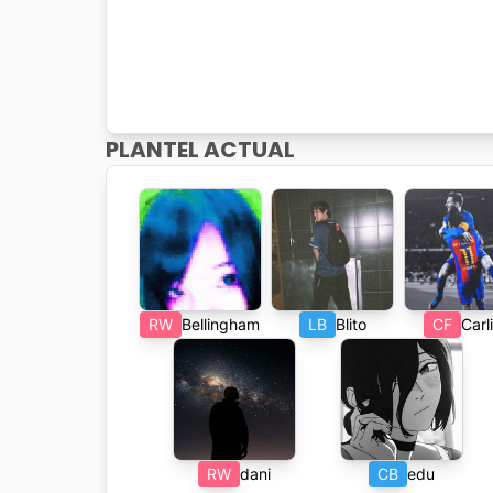
PLANTEL ACTUAL
RW
Bellingham
LB
Blito
CF
Carl
RW
dani
CB
edu