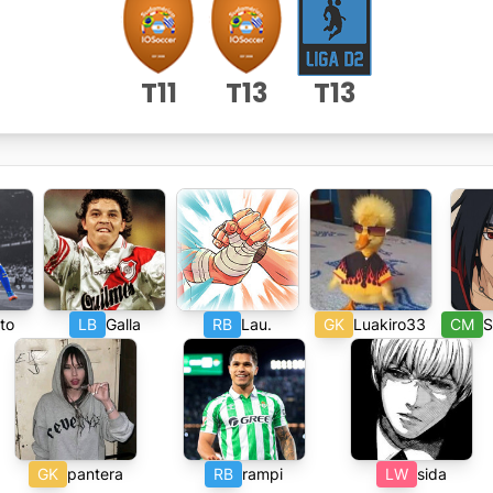
T
11
T
13
T
13
ito
LB
Galla
RB
Lau.
GK
Luakiro33
CM
GK
pantera
RB
rampi
LW
sida