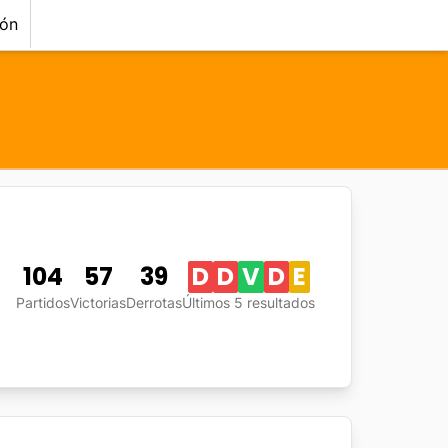
ión
104
57
39
D
D
V
D
E
Partidos
Victorias
Derrotas
Últimos 5 resultados