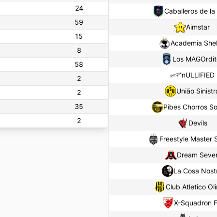
24
Caballeros de la 
59
Aimstar
15
Academia She
8
Los MAGOrdit
58
nULLIFIED
2
União Sinistr
2
35
Pibes Chorros So
2
Devils
Freestyle Master 
Dream Seve
La Cosa Nost
Club Atletico O
X-Squadron 