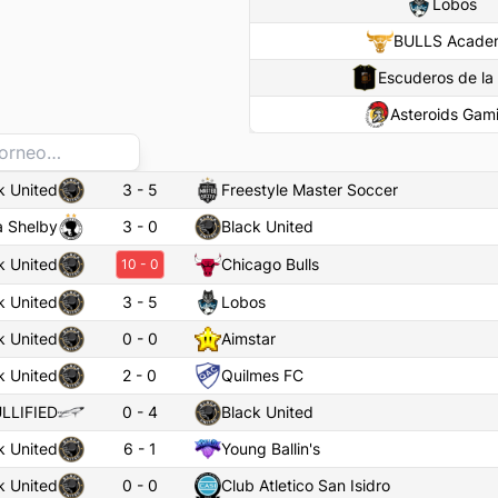
Lobos
BULLS Acade
Escuderos de la 
Asteroids Gam
k United
3
-
5
Freestyle Master Soccer
 Shelby
3
-
0
Black United
k United
Chicago Bulls
10
-
0
k United
3
-
5
Lobos
k United
0
-
0
Aimstar
k United
2
-
0
Quilmes FC
LLIFIED
0
-
4
Black United
k United
6
-
1
Young Ballin's
k United
0
-
0
Club Atletico San Isidro