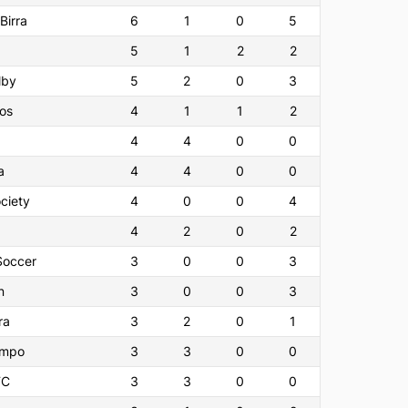
Birra
6
1
0
5
5
1
2
2
lby
5
2
0
3
os
4
1
1
2
4
4
0
0
a
4
4
0
0
ciety
4
0
0
4
4
2
0
2
Soccer
3
0
0
3
n
3
0
0
3
ra
3
2
0
1
limpo
3
3
0
0
FC
3
3
0
0