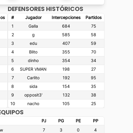
DEFENSORES HISTÓRICOS
dos
#
Jugador
Intercepciones
Partidos
1
Galla
684
75
2
g
585
58
3
edu
407
59
4
Blito
355
70
5
dinho
354
34
6
SUPER VMAN
198
27
7
Carlito
192
95
8
sida
154
35
9
opposit3'
132
38
10
nacho
105
25
EQUIPOS
PJ
PG
PE
PP
ew
7
3
0
4