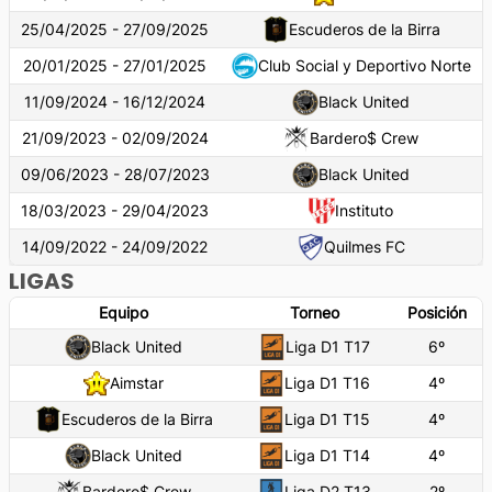
25/04/2025 - 27/09/2025
Escuderos de la Birra
20/01/2025 - 27/01/2025
Club Social y Deportivo Norte
11/09/2024 - 16/12/2024
Black United
21/09/2023 - 02/09/2024
Bardero$ Crew
09/06/2023 - 28/07/2023
Black United
18/03/2023 - 29/04/2023
Instituto
14/09/2022 - 24/09/2022
Quilmes FC
LIGAS
Equipo
Torneo
Posición
Black United
Liga D1 T17
6
º
Aimstar
Liga D1 T16
4
º
Escuderos de la Birra
Liga D1 T15
4
º
Black United
Liga D1 T14
4
º
Bardero$ Crew
Liga D2 T13
2
º