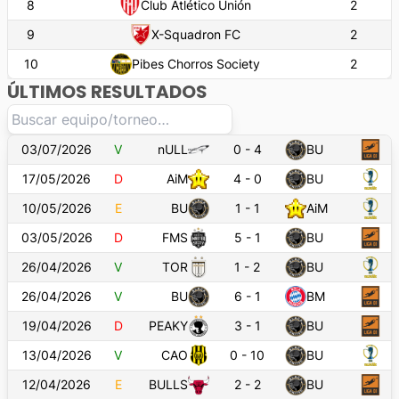
8
Club Atlético Unión
2
9
X-Squadron FC
2
10
Pibes Chorros Society
2
ÚLTIMOS RESULTADOS
03/07/2026
V
nULL
0
-
4
BU
17/05/2026
D
AiM
4
-
0
BU
10/05/2026
E
BU
1
-
1
AiM
03/05/2026
D
FMS
5
-
1
BU
26/04/2026
V
TOR
1
-
2
BU
26/04/2026
V
BU
6
-
1
BM
19/04/2026
D
PEAKY
3
-
1
BU
13/04/2026
V
CAO
0
-
10
BU
12/04/2026
E
BULLS
2
-
2
BU