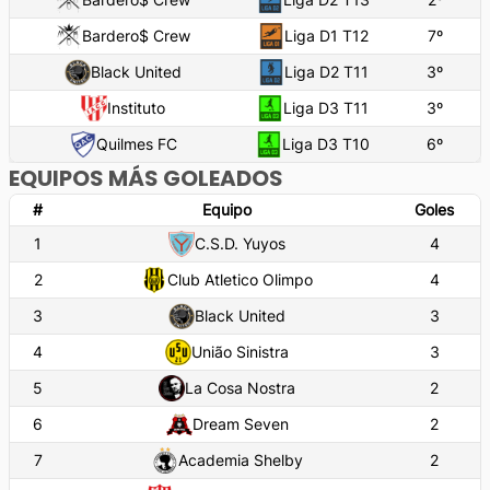
Bardero$ Crew
Liga D1 T12
7
º
Black United
Liga D2 T11
3
º
Instituto
Liga D3 T11
3
º
Quilmes FC
Liga D3 T10
6
º
EQUIPOS MÁS GOLEADOS
#
Equipo
Goles
1
C.S.D. Yuyos
4
2
Club Atletico Olimpo
4
3
Black United
3
4
União Sinistra
3
5
La Cosa Nostra
2
6
Dream Seven
2
7
Academia Shelby
2