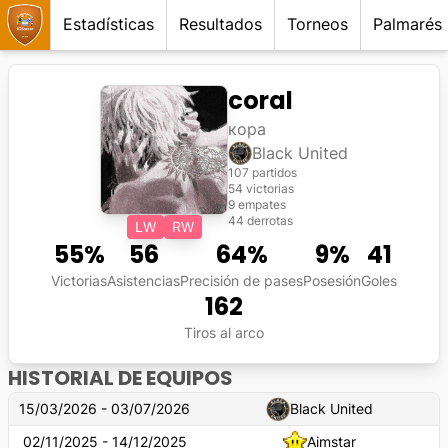
Estadísticas
Resultados
Torneos
Palmarés
coral
кора
Black United
107 partidos
54 victorias
9 empates
44 derrotas
LW
RW
55
%
56
64
%
9
%
41
Victorias
Asistencias
Precisión de pases
Posesión
Goles
162
Tiros al arco
HISTORIAL DE EQUIPOS
15/03/2026 - 03/07/2026
Black United
02/11/2025 - 14/12/2025
Aimstar