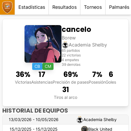
Estadísticas
Resultados
Torneos
Palmarés
cancelo
Borew
Academia Shelby
65 partidos
22 victorias
4 empates
39 derrotas
CB
CM
36
%
17
69
%
7
%
6
Victorias
Asistencias
Precisión de pases
Posesión
Goles
31
Tiros al arco
HISTORIAL DE EQUIPOS
13/03/2026 - 10/05/2026
Academia Shelby
15/12/2025 - 15/12/2025
Black United