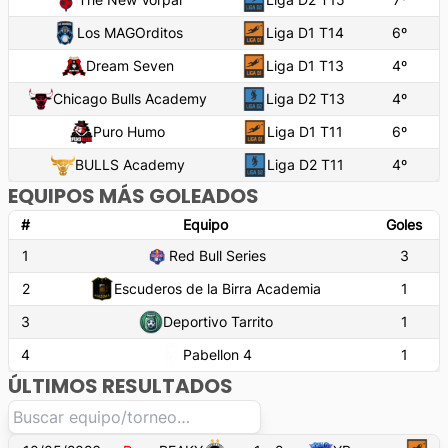
Los MAGOrditos
Liga D1 T14
6
º
Dream Seven
Liga D1 T13
4
º
Chicago Bulls Academy
Liga D2 T13
4
º
Puro Humo
Liga D1 T11
6
º
BULLS Academy
Liga D2 T11
4
º
EQUIPOS MÁS GOLEADOS
#
Equipo
Goles
1
Red Bull Series
3
2
Escuderos de la Birra Academia
1
3
Deportivo Tarrito
1
4
Pabellon 4
1
ÚLTIMOS RESULTADOS