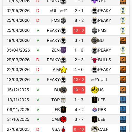
10/05/2026
D
PEAKY
1
-
2
YBs
02/05/2026
D
nULL
2
-
1
PEAKY
25/04/2026
D
FMS
8
-
2
PEAKY
25/04/2026
V
PEAKY
FMS
10
-
0
19/04/2026
V
PEAKY
3
-
1
BU
05/04/2026
V
ZEN
1
-
6
PEAKY
29/03/2026
D
PEAKY
2
-
3
BULLS
22/03/2026
D
AiM
4
-
0
PEAKY
13/03/2026
V
PEAKY
nULL
10
-
0
15/12/2025
V
BU
US
10
-
0
13/11/2025
V
TOR
1
-
3
LEB
09/11/2025
V
LEB
4
-
2
RBS
31/10/2025
V
CAB
3
-
7
LEB
27/09/2025
D
VSA
CALF
0
-
10