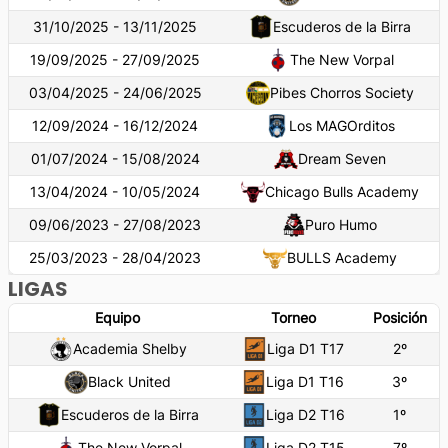
31/10/2025 - 13/11/2025
Escuderos de la Birra
19/09/2025 - 27/09/2025
The New Vorpal
03/04/2025 - 24/06/2025
Pibes Chorros Society
12/09/2024 - 16/12/2024
Los MAGOrditos
01/07/2024 - 15/08/2024
Dream Seven
13/04/2024 - 10/05/2024
Chicago Bulls Academy
09/06/2023 - 27/08/2023
Puro Humo
25/03/2023 - 28/04/2023
BULLS Academy
LIGAS
Equipo
Torneo
Posición
Academia Shelby
Liga D1 T17
2
º
Black United
Liga D1 T16
3
º
Escuderos de la Birra
Liga D2 T16
1
º
The New Vorpal
Liga D2 T15
7
º