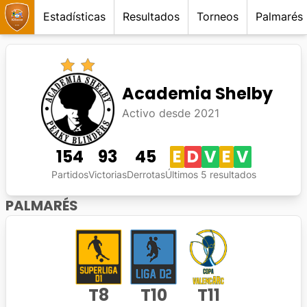
Estadísticas
Resultados
Torneos
Palmarés
Academia Shelby
Activo desde
2021
154
93
45
E
D
V
E
V
Partidos
Victorias
Derrotas
Últimos 5 resultados
PALMARÉS
T
8
T
10
T
11