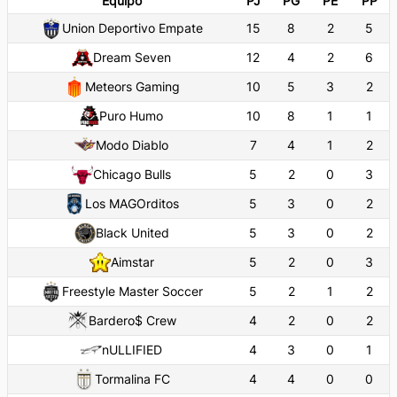
Equipo
PJ
PG
PE
PP
Union Deportivo Empate
15
8
2
5
Dream Seven
12
4
2
6
Meteors Gaming
10
5
3
2
Puro Humo
10
8
1
1
Modo Diablo
7
4
1
2
Chicago Bulls
5
2
0
3
Los MAGOrditos
5
3
0
2
Black United
5
3
0
2
Aimstar
5
2
0
3
Freestyle Master Soccer
5
2
1
2
Bardero$ Crew
4
2
0
2
nULLIFIED
4
3
0
1
Tormalina FC
4
4
0
0