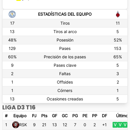
ESTADÍSTICAS DEL EQUIPO
17
Tiros
11
13
Tiros al arco
5
48
%
Posesión
52
%
129
Pases
153
60
%
Precisión de los pases
65
%
9
Pases clave
5
2
Faltas
3
1
Offsides
2
1
Córners
1
13
Ocasiones creadas
5
LIGA D3 T16
#
Equipo
PJ
Pts
GF
GC
PG
PE
PP
DF
Últimos
1
RSK
9
21
13
12
7
0
2
+1
V
V
V