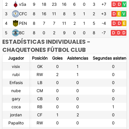
2
vSa
9
18
23
16
6
0
3
+7
D
D
V
3
CFC
8
16
11
8
5
1
2
+3
D
E
V
4
PEN
8
7
7
11
2
1
5
-4
D
D
E
5
BC
8
0
2
9
0
0
8
-7
D
D
D
ESTADÍSTICAS INDIVIDUALES -
CHAQUETONES FÚTBOL CLUB
Jugador
Posición
Goles
Asistencias
Segundas asistenc
visix
GK
0
1
0
rubi
RW
2
1
0
Enfasis
LB
0
0
0
nube
CM
0
0
0
gary
CB
0
0
0
coca
RB
0
0
1
jordan
CF
1
2
0
Papalito
RW
0
0
0