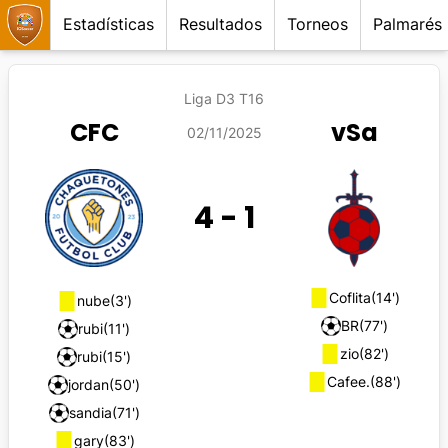
Estadísticas
Resultados
Torneos
Palmarés
Liga D3 T16
CFC
vSa
02/11/2025
4
-
1
Coflita
(14')
nube
(3')
BR
(77')
rubi
(11')
zio
(82')
rubi
(15')
Cafee.
(88')
jordan
(50')
sandia
(71')
gary
(83')