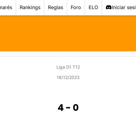
marés
Rankings
Reglas
Foro
ELO
Iniciar ses
Liga D1 T12
18/12/2023
4
-
0