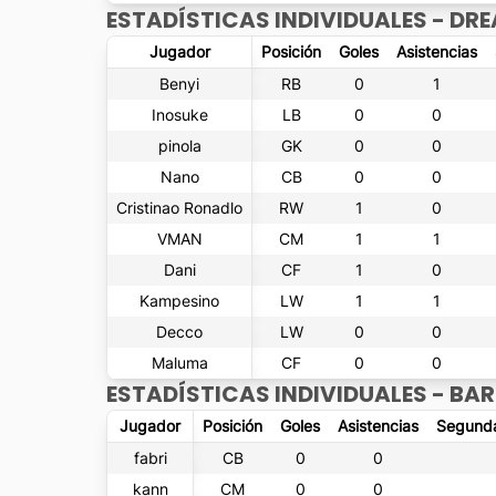
ESTADÍSTICAS INDIVIDUALES -
DRE
Jugador
Posición
Goles
Asistencias
Benyi
RB
0
1
Inosuke
LB
0
0
pinola
GK
0
0
Nano
CB
0
0
Cristinao Ronadlo
RW
1
0
VMAN
CM
1
1
Dani
CF
1
0
Kampesino
LW
1
1
Decco
LW
0
0
Maluma
CF
0
0
ESTADÍSTICAS INDIVIDUALES -
BAR
Jugador
Posición
Goles
Asistencias
Segunda
fabri
CB
0
0
kann
CM
0
0