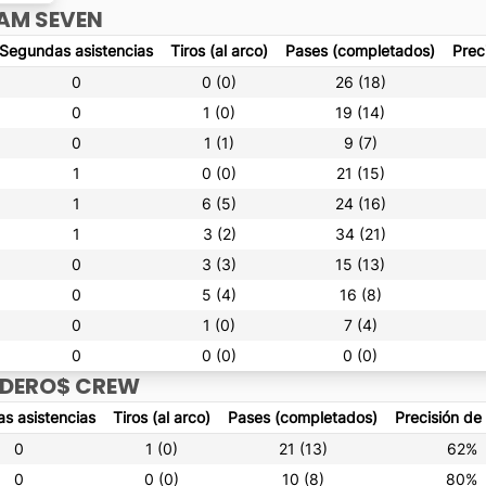
AM SEVEN
Segundas asistencias
Tiros (al arco)
Pases (completados)
Prec
0
0 (0)
26 (18)
0
1 (0)
19 (14)
0
1 (1)
9 (7)
1
0 (0)
21 (15)
1
6 (5)
24 (16)
1
3 (2)
34 (21)
0
3 (3)
15 (13)
0
5 (4)
16 (8)
0
1 (0)
7 (4)
0
0 (0)
0 (0)
DERO$ CREW
s asistencias
Tiros (al arco)
Pases (completados)
Precisión de
0
1 (0)
21 (13)
62%
0
0 (0)
10 (8)
80%