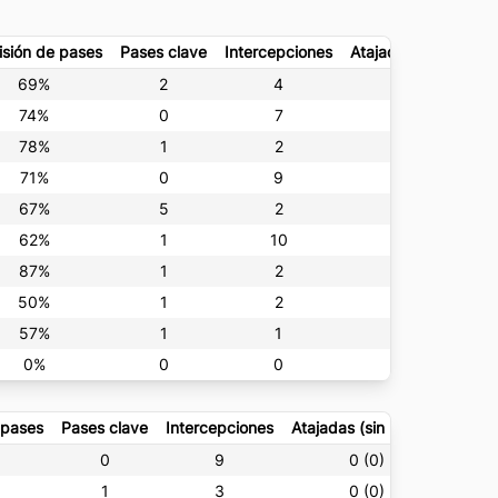
isión de pases
Pases clave
Intercepciones
Atajadas (sin rebote
69%
2
4
0 (0)
74%
0
7
0 (0)
78%
1
2
4 (2)
71%
0
9
0 (0)
67%
5
2
0 (0)
62%
1
10
0 (0)
87%
1
2
0 (0)
50%
1
2
0 (0)
57%
1
1
0 (0)
0%
0
0
0 (0)
 pases
Pases clave
Intercepciones
Atajadas (sin rebote)
Falta
0
9
0 (0)
0
1
3
0 (0)
0