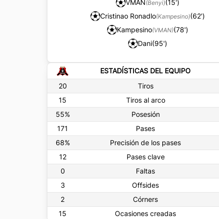
VMAN
(15')
(Benyi)
Cristinao Ronadlo
(62')
(Kampesino)
Kampesino
(78')
(VMAN)
Dani
(95')
ESTADÍSTICAS DEL EQUIPO
20
Tiros
15
Tiros al arco
55
%
Posesión
171
Pases
68
%
Precisión de los pases
12
Pases clave
0
Faltas
3
Offsides
2
Córners
15
Ocasiones creadas