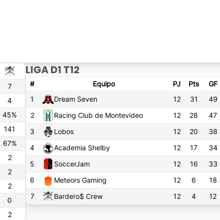
LIGA D1 T12
#
Equipo
PJ
Pts
GF
7
1
Dream Seven
12
31
49
4
45
%
2
Racing Club de Montevideo
12
28
47
141
3
Lobos
12
20
38
67
%
4
Academia Shelby
12
17
34
2
5
SoccerJam
12
16
33
2
6
Meteors Gaming
12
6
18
2
7
Bardero$ Crew
12
4
12
0
2