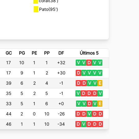
coral
(38')
Pato
(95')
GC
PG
PE
PP
DF
Últimos 5
17
10
1
1
+32
V
V
D
V
V
17
9
1
2
+30
D
V
V
V
V
39
6
2
4
-1
D
D
V
V
E
35
5
2
5
-1
V
D
D
D
V
33
5
1
6
+0
V
V
D
V
E
44
2
0
10
-26
D
D
V
D
D
46
1
1
10
-34
D
V
D
D
D