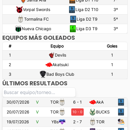
Vorpal Swords
Liga D2 T10
3
º
Tormalina FC
Liga D2 T9
5
º
Nueva Chicago
Liga D3 T9
3
º
EQUIPOS MÁS GOLEADOS
#
Equipo
Goles
1
Devils
1
2
Akatsuki
1
3
Bad Boys Club
1
ÚLTIMOS RESULTADOS
30/07/2026
V
TOR
6
-
1
AkA
20/07/2026
V
TOR
BUCKS
10
-
0
19/07/2026
V
YBs
2
-
7
TOR