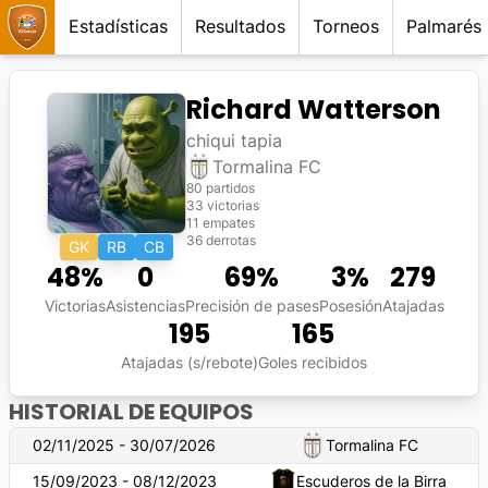
Estadísticas
Resultados
Torneos
Palmarés
Richard Watterson
chiqui tapia
Tormalina FC
80 partidos
33 victorias
11 empates
36 derrotas
GK
RB
CB
48
%
0
69
%
3
%
279
Victorias
Asistencias
Precisión de pases
Posesión
Atajadas
195
165
Atajadas (s/rebote)
Goles recibidos
HISTORIAL DE EQUIPOS
02/11/2025 - 30/07/2026
Tormalina FC
15/09/2023 - 08/12/2023
Escuderos de la Birra