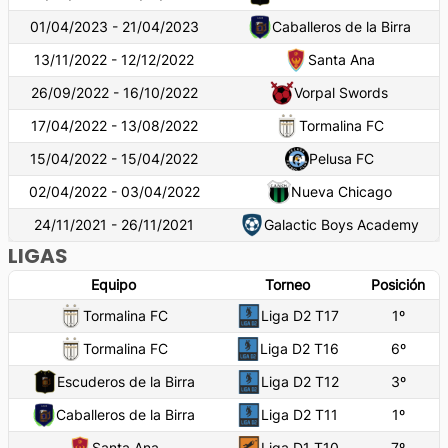
01/04/2023 - 21/04/2023
Caballeros de la Birra
13/11/2022 - 12/12/2022
Santa Ana
26/09/2022 - 16/10/2022
Vorpal Swords
17/04/2022 - 13/08/2022
Tormalina FC
15/04/2022 - 15/04/2022
Pelusa FC
02/04/2022 - 03/04/2022
Nueva Chicago
24/11/2021 - 26/11/2021
Galactic Boys Academy
LIGAS
Equipo
Torneo
Posición
Tormalina FC
Liga D2 T17
1
º
Tormalina FC
Liga D2 T16
6
º
Escuderos de la Birra
Liga D2 T12
3
º
Caballeros de la Birra
Liga D2 T11
1
º
Santa Ana
Liga D1 T10
7
º