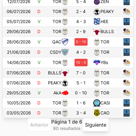
12/07/2026
V
TOR
5
-
4
ZEN
06/07/2026
D
TOR
2
-
4
PEAKY
05/07/2026
V
TOR
4
-
3
HEE
29/06/2026
D
TOR
2
-
9
BULLS
28/06/2026
V
QAC
TOR
0
-
10
21/06/2026
D
CSDY
4
-
2
TOR
14/06/2026
V
TOR
YBs
10
-
0
07/06/2026
D
BULLS
7
-
0
TOR
07/06/2026
D
PEAKY
5
-
1
TOR
29/05/2026
V
AkA
0
-
10
TOR
10/05/2026
D
TOR
1
-
6
CASI
03/05/2026
D
TOR
3
-
4
CAO
Página
1
de
6
Anterior
Siguiente
80
resultado
s