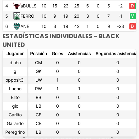
4
aBULLS
10
15
23
25
5
0
5
-2
D
V
5
FERRO
10
9
19
20
3
0
7
-1
V
V
6
ANE
10
3
19
42
1
0
9
-23
D
ESTADÍSTICAS INDIVIDUALES -
BLACK
UNITED
Jugador
Posición
Goles
Asistencias
Segundas asistencia
dinho
CM
0
0
0
g
GK
0
0
0
opposit3'
LW
1
0
0
Lucho
RW
1
1
0
Blito
RB
0
0
0
gio
LB
0
0
0
Carlito
CF
0
1
0
Gallardo
CB
0
0
0
Peregrino
LB
0
0
0