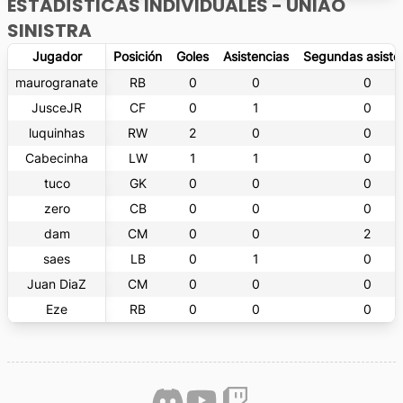
ESTADÍSTICAS INDIVIDUALES -
UNIÃO
SINISTRA
Jugador
Posición
Goles
Asistencias
Segundas asiste
maurogranate
RB
0
0
0
JusceJR
CF
0
1
0
luquinhas
RW
2
0
0
Cabecinha
LW
1
1
0
tuco
GK
0
0
0
zero
CB
0
0
0
dam
CM
0
0
2
saes
LB
0
1
0
Juan DiaZ
CM
0
0
0
Eze
RB
0
0
0