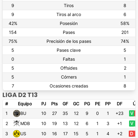
9
Tiros
8
9
Tiros al arco
6
42
%
Posesión
58
%
154
Pases
201
75
%
Precisión de los pases
74
%
5
Pases clave
5
0
Faltas
1
5
Offsides
2
5
Córners
1
7
Ocasiones creadas
8
LIGA D2 T13
#
Equipo
PJ
Pts
GF
GC
PG
PE
PP
DF
Úl
1
BU
10
27
35
12
9
0
1
+23
V
2
MDB
10
19
13
12
6
1
3
+1
V
3
US
10
16
17
15
5
1
4
+2
D