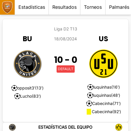
Estadísticas
Resultados
Torneos
Palmarés
Liga D2 T13
BU
US
18/08/2024
10
-
0
DEFAULT
luquinhas
(16')
opposit3'
(13')
luquinhas
(48')
Lucho
(83')
Cabecinha
(71')
Cabecinha
(92')
ESTADÍSTICAS DEL EQUIPO