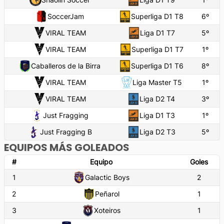
SoccerJam
Superliga D1 T8
6
º
VIRAL TEAM
Liga D1 T7
5
º
VIRAL TEAM
Superliga D1 T7
1
º
Caballeros de la Birra
Superliga D1 T6
8
º
VIRAL TEAM
Liga Master T5
1
º
VIRAL TEAM
Liga D2 T4
3
º
Just Fragging
Liga D1 T3
1
º
Just Fragging B
Liga D2 T3
5
º
EQUIPOS MÁS GOLEADOS
#
Equipo
Goles
1
Galactic Boys
2
2
Peñarol
1
3
Xoteiros
1