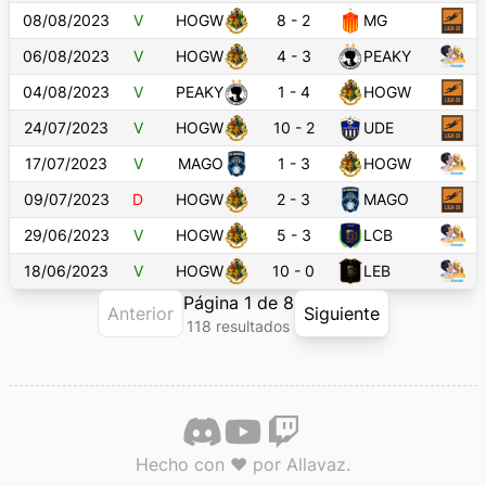
08/08/2023
V
HOGW
8
-
2
MG
06/08/2023
V
HOGW
4
-
3
PEAKY
04/08/2023
V
PEAKY
1
-
4
HOGW
24/07/2023
V
HOGW
10
-
2
UDE
17/07/2023
V
MAGO
1
-
3
HOGW
09/07/2023
D
HOGW
2
-
3
MAGO
29/06/2023
V
HOGW
5
-
3
LCB
18/06/2023
V
HOGW
10
-
0
LEB
Página
1
de
8
Anterior
Siguiente
118
resultado
s
Hecho con ♥ por Allavaz.