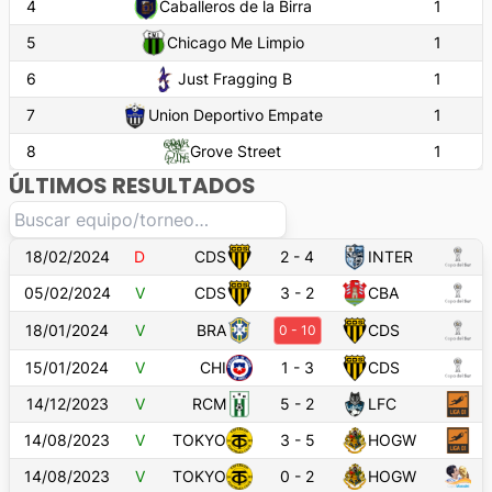
4
Caballeros de la Birra
1
5
Chicago Me Limpio
1
6
Just Fragging B
1
7
Union Deportivo Empate
1
8
Grove Street
1
ÚLTIMOS RESULTADOS
18/02/2024
D
CDS
2
-
4
INTER
05/02/2024
V
CDS
3
-
2
CBA
18/01/2024
V
BRA
CDS
0
-
10
15/01/2024
V
CHI
1
-
3
CDS
14/12/2023
V
RCM
5
-
2
LFC
14/08/2023
V
TOKYO
3
-
5
HOGW
14/08/2023
V
TOKYO
0
-
2
HOGW