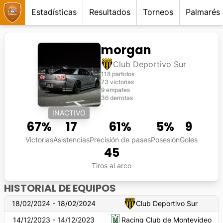
Estadísticas
Resultados
Torneos
Palmarés
morgan
Club Deportivo Sur
118 partidos
73 victorias
9 empates
36 derrotas
INACTIVO
67
%
17
61
%
5
%
9
Victorias
Asistencias
Precisión de pases
Posesión
Goles
45
Tiros al arco
HISTORIAL DE EQUIPOS
18/02/2024 - 18/02/2024
Club Deportivo Sur
14/12/2023 - 14/12/2023
Racing Club de Montevideo