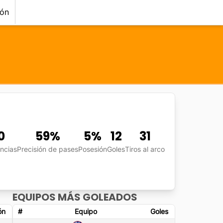
ión
0
59
%
5
%
12
31
encias
Precisión de pases
Posesión
Goles
Tiros al arco
EQUIPOS MÁS GOLEADOS
ón
#
Equipo
Goles