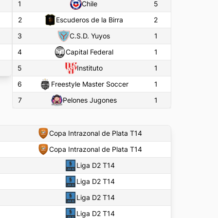
1
Chile
5
2
Escuderos de la Birra
2
3
C.S.D. Yuyos
1
4
Capital Federal
1
5
Instituto
1
6
Freestyle Master Soccer
1
7
Pelones Jugones
1
Copa Intrazonal de Plata T14
Copa Intrazonal de Plata T14
Liga D2 T14
Liga D2 T14
Liga D2 T14
Liga D2 T14