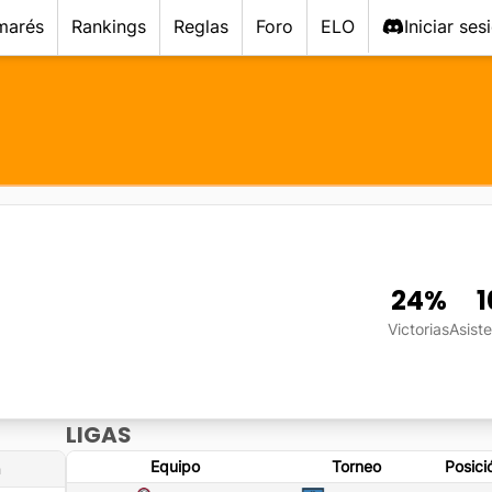
marés
Rankings
Reglas
Foro
ELO
Iniciar ses
24
%
1
Victorias
Asist
LIGAS
Equipo
Torneo
Posici
n