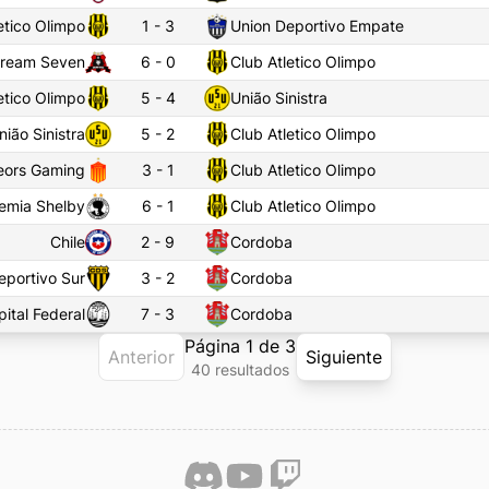
etico Olimpo
1
-
3
Union Deportivo Empate
ream Seven
6
-
0
Club Atletico Olimpo
etico Olimpo
5
-
4
União Sinistra
nião Sinistra
5
-
2
Club Atletico Olimpo
eors Gaming
3
-
1
Club Atletico Olimpo
emia Shelby
6
-
1
Club Atletico Olimpo
Chile
2
-
9
Cordoba
eportivo Sur
3
-
2
Cordoba
ital Federal
7
-
3
Cordoba
Página
1
de
3
Anterior
Siguiente
40
resultado
s