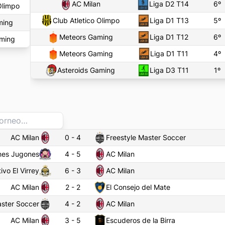
AC Milan
Liga D2 T14
6
º
Olimpo
Club Atletico Olimpo
Liga D1 T13
5
º
ming
Meteors Gaming
Liga D1 T12
6
º
aming
Meteors Gaming
Liga D1 T11
4
º
Asteroids Gaming
Liga D3 T11
1
º
AC Milan
0
-
4
Freestyle Master Soccer
nes Jugones
4
-
5
AC Milan
ivo El Virrey
6
-
3
AC Milan
AC Milan
2
-
2
El Consejo del Mate
aster Soccer
4
-
2
AC Milan
AC Milan
3
-
5
Escuderos de la Birra