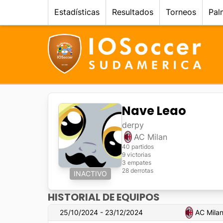
Estadísticas
Resultados
Torneos
Pal
Nave Leao
derpy
AC Milan
40 partidos
9 victorias
3 empates
28 derrotas
INACTIVO
HISTORIAL DE EQUIPOS
25/10/2024 - 23/12/2024
AC Mila