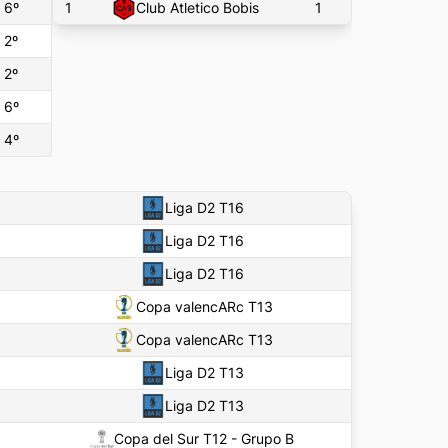
6
º
1
Club Atletico Bobis
1
2
º
2
º
6
º
4
º
Liga D2 T16
Liga D2 T16
Liga D2 T16
Copa valencARc T13
Copa valencARc T13
Liga D2 T13
Liga D2 T13
Copa del Sur T12 - Grupo B