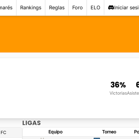
marés
Rankings
Reglas
Foro
ELO
Iniciar ses
36
%
Victorias
Asist
LIGAS
Equipo
Torneo
Po
 FC