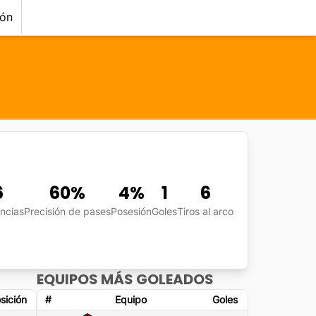
ión
6
60
%
4
%
1
6
encias
Precisión de pases
Posesión
Goles
Tiros al arco
EQUIPOS MÁS GOLEADOS
sición
#
Equipo
Goles