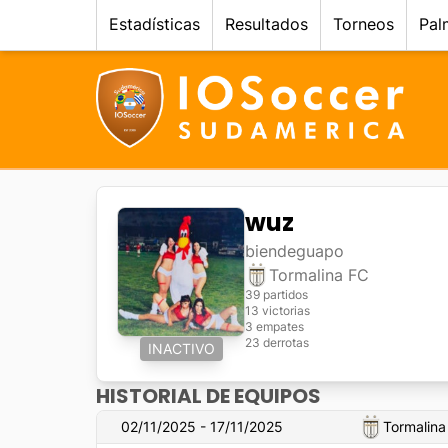
Estadísticas
Resultados
Torneos
Pal
wuz
biendeguapo
Tormalina FC
39 partidos
13 victorias
3 empates
23 derrotas
INACTIVO
HISTORIAL DE EQUIPOS
02/11/2025 - 17/11/2025
Tormalina