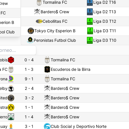
Tormalina FC
Liga D2 T16
Crew
Bardero$ Crew
Liga D2 T13
s FC
Cebollitas FC
Liga D3 T12
perion B
Tokyo City Esperion B
Liga D3 T11
bol Club
Peronistas Futbol Club
Liga D3 T10
Bobis
0
-
4
Tormalina FC
a FC
1
-
3
Escuderos de la Birra
vona
9
-
1
Tormalina FC
elby
2
-
4
Bardero$ Crew
ited
3
-
2
Bardero$ Crew
istra
1
-
1
Bardero$ Crew
erro
1
-
4
Bardero$ Crew
guay
3
-
1
Club Social y Deportivo Norte