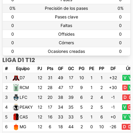
0
%
Precisión de los pases
0
%
0
Pases clave
0
0
Faltas
0
0
Offsides
0
0
Córners
0
0
Ocasiones creadas
0
LIGA D1 T12
#
Equipo
PJ
Pts
GF
GC
PG
PE
PP
DF
Últ
1
D7
12
31
49
17
10
1
1
+32
V
V
2
RCM
12
28
47
17
9
1
2
+30
D
V
3
LFC
12
20
38
39
6
2
4
-1
D
D
4
PEAKY
12
17
34
35
5
2
5
-1
V
D
5
CAS
12
16
33
33
5
1
6
+0
V
V
6
MG
12
6
18
44
2
0
10
-26
D
D