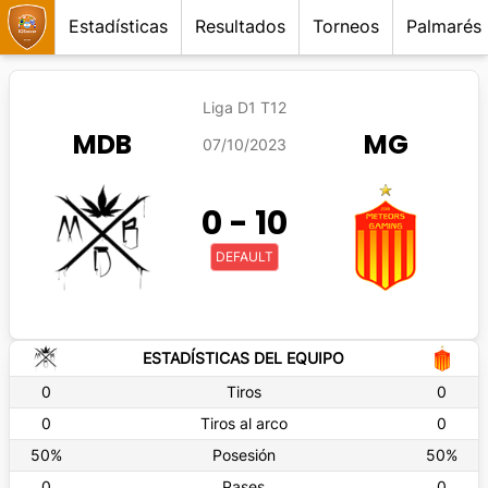
Estadísticas
Resultados
Torneos
Palmarés
Liga D1 T12
MDB
MG
07/10/2023
0
-
10
DEFAULT
ESTADÍSTICAS DEL EQUIPO
0
Tiros
0
0
Tiros al arco
0
50
%
Posesión
50
%
0
Pases
0