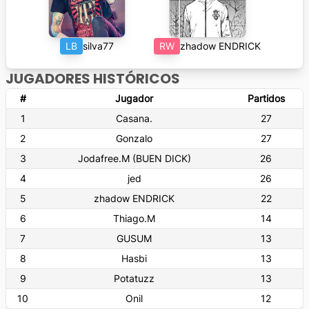
LB
silva77
RW
zhadow ENDRICK
JUGADORES HISTÓRICOS
#
Jugador
Partidos
1
Casana.
27
2
Gonzalo
27
3
Jodafree.M (BUEN DICK)
26
4
jed
26
5
zhadow ENDRICK
22
6
Thiago.M
14
7
GUSUM
13
8
Hasbi
13
9
Potatuzz
13
10
Onil
12