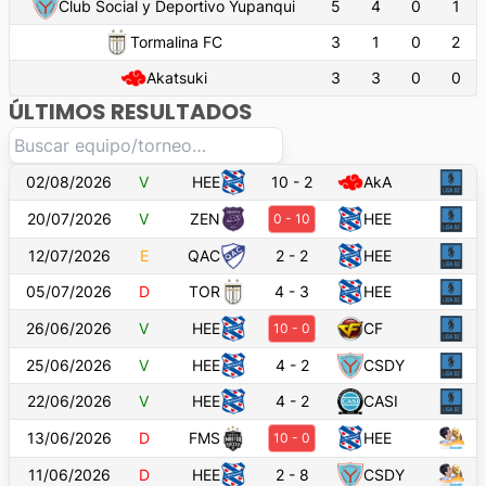
Club Social y Deportivo Yupanqui
5
4
0
1
Tormalina FC
3
1
0
2
Akatsuki
3
3
0
0
ÚLTIMOS RESULTADOS
02/08/2026
V
HEE
10
-
2
AkA
20/07/2026
V
ZEN
HEE
0
-
10
12/07/2026
E
QAC
2
-
2
HEE
05/07/2026
D
TOR
4
-
3
HEE
26/06/2026
V
HEE
CF
10
-
0
25/06/2026
V
HEE
4
-
2
CSDY
22/06/2026
V
HEE
4
-
2
CASI
13/06/2026
D
FMS
HEE
10
-
0
11/06/2026
D
HEE
2
-
8
CSDY