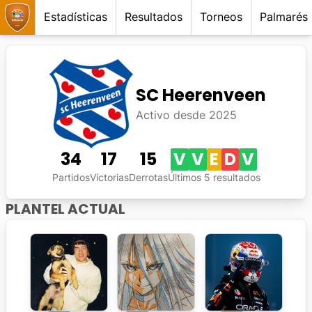
Estadísticas
Resultados
Torneos
Palmarés
SC Heerenveen
Activo desde
2025
34
17
15
V
V
E
D
V
Partidos
Victorias
Derrotas
Últimos 5 resultados
PLANTEL ACTUAL