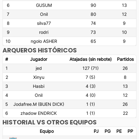
6
GUSUM
90
13
7
Onil
80
12
8
silva77
74
9
9
rodri
73
10
10
ngolo ASHER
65
9
ARQUEROS HISTÓRICOS
#
Jugador
Atajadas (sin rebote)
Partidos
1
jed
127
(
71
)
26
2
Xinyu
7
(
5
)
8
3
Hasbi
4
(
3
)
13
4
Onil
4
(
0
)
12
5
Jodafree.M (BUEN DICK)
1
(
1
)
26
6
zhadow ENDRICK
1
(
1
)
22
HISTORIAL VS OTROS EQUIPOS
Equipo
PJ
PG
PE
PP