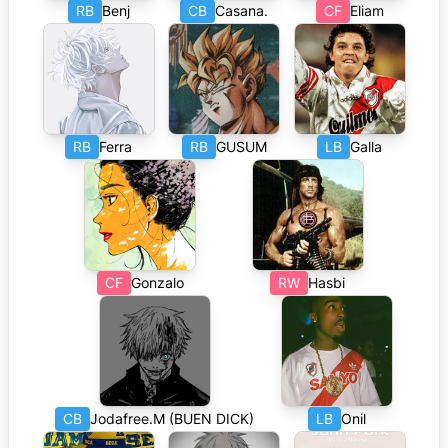
RB
Benj
CB
Casana.
CF
Eliam
RB
Ferra
RB
GUSUM
LB
Galla
CF
Gonzalo
RW
Hasbi
CB
Jodafree.M (BUEN DICK)
LB
Onil