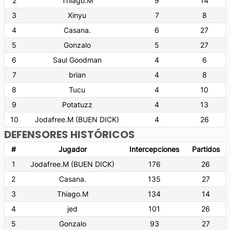
2
Thiago.M
9
14
3
Xinyu
7
8
4
Casana.
6
27
5
Gonzalo
5
27
6
Saul Goodman
4
6
7
brian
4
8
8
Tucu
4
10
9
Potatuzz
4
13
10
Jodafree.M (BUEN DICK)
4
26
DEFENSORES HISTÓRICOS
#
Jugador
Intercepciones
Partidos
1
Jodafree.M (BUEN DICK)
176
26
2
Casana.
135
27
3
Thiago.M
134
14
4
jed
101
26
5
Gonzalo
93
27