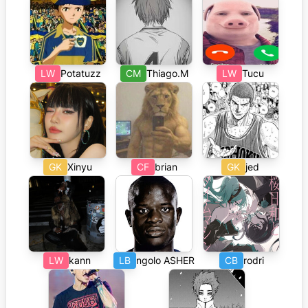
LW
Potatuzz
CM
Thiago.M
LW
Tucu
GK
Xinyu
CF
brian
GK
jed
LW
kann
LB
ngolo ASHER
CB
rodri