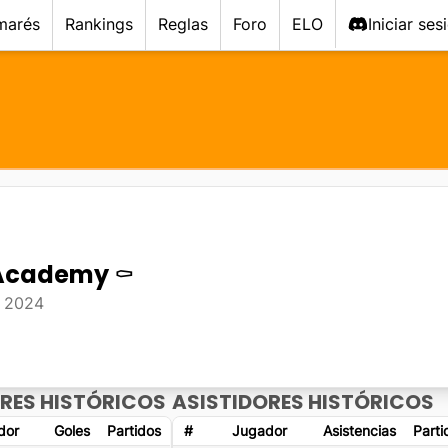
marés
Rankings
Reglas
Foro
ELO
Iniciar ses
 Academy
⚰️
n
2024
RES HISTÓRICOS
ASISTIDORES HISTÓRICOS
dor
Goles
Partidos
#
Jugador
Asistencias
Parti