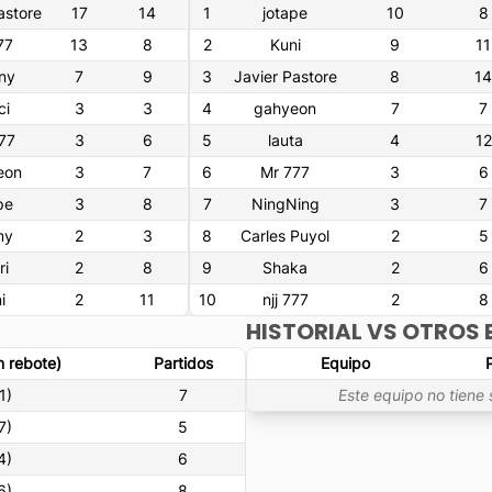
astore
17
14
1
jotape
10
8
777
13
8
2
Kuni
9
11
ny
7
9
3
Javier Pastore
8
14
ci
3
3
4
gahyeon
7
7
77
3
6
5
lauta
4
12
eon
3
7
6
Mr 777
3
6
pe
3
8
7
NingNing
3
7
my
2
3
8
Carles Puyol
2
5
ri
2
8
9
Shaka
2
6
i
2
11
10
njj 777
2
8
HISTORIAL VS OTROS 
n rebote)
Partidos
Equipo
1
)
7
Este equipo no tiene 
7
)
5
4
)
6
6
)
8