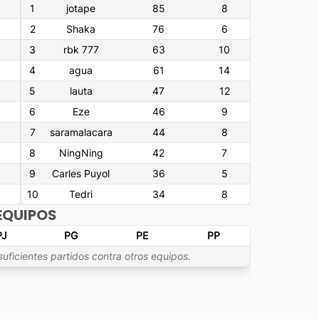
1
jotape
85
8
2
Shaka
76
6
3
rbk 777
63
10
4
agua
61
14
5
lauta
47
12
6
Eze
46
9
7
saramalacara
44
8
8
NingNing
42
7
9
Carles Puyol
36
5
10
Tedri
34
8
EQUIPOS
PJ
PG
PE
PP
suficientes partidos contra otros equipos.