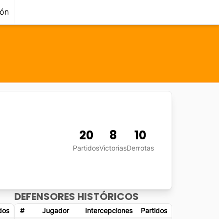
ión
20
8
10
Partidos
Victorias
Derrotas
DEFENSORES HISTÓRICOS
dos
#
Jugador
Intercepciones
Partidos