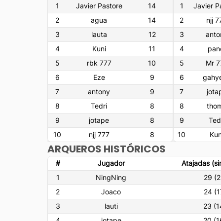
1
Javier Pastore
14
1
Javier P
2
agua
14
2
njj 
3
lauta
12
3
anto
4
Kuni
11
4
pan
5
rbk 777
10
5
Mr 7
6
Eze
9
6
gahy
7
antony
9
7
jota
8
Tedri
8
8
tho
9
jotape
8
9
Ted
10
njj 777
8
10
Kun
ARQUEROS HISTÓRICOS
#
Jugador
Atajadas (si
1
NingNing
29
(
2
2
Joaco
24
(
1
3
lauti
23
(
1
4
jotape
20
(
1