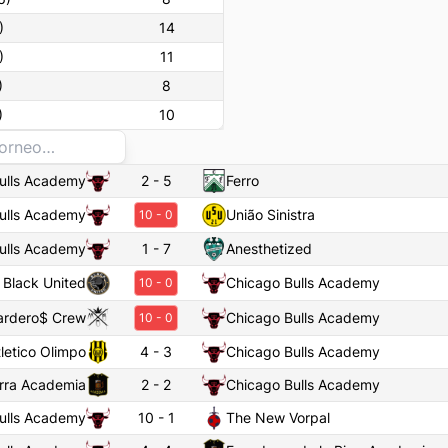
)
14
)
11
)
8
)
10
ulls Academy
2
-
5
Ferro
ulls Academy
União Sinistra
10
-
0
ulls Academy
1
-
7
Anesthetized
Black United
Chicago Bulls Academy
10
-
0
ardero$ Crew
Chicago Bulls Academy
10
-
0
letico Olimpo
4
-
3
Chicago Bulls Academy
irra Academia
2
-
2
Chicago Bulls Academy
ulls Academy
10
-
1
The New Vorpal